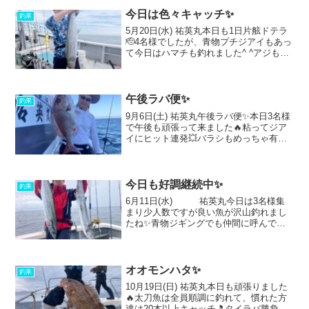
今日は色々キャッチ✨
釣果
5月20日(水) 祐英丸本日も1日片舷ドテラ
🫡4名様でしたが、青物プチジアイもあっ
て今日はハマチも釣れました^ ^アジもサ
バもデカいの釣れてお土産になりました
ね！太刀魚1本だけ食いましたけど、水面
バラシはもったい無かったですね🥲タイ
ラバは不...
午後ラバ便✨
釣果
9月6日(土) 祐英丸午後ラバ便✨本日3名様
で午後も頑張って来ました🔥粘ってジア
イにヒット連発💥バラシもめっちゃ有り
ましたが、55センチキャッチ✨40センチ
弱クラスも2枚ほど♪写真撮る前にリリー
スも有りましたけど、リリース込みで全
員1人5枚...
今日も好調継続中✨
釣果
6月11日(水) 祐英丸今日は3名様集
まり少人数ですが良い魚が沢山釣れまし
たね✨青物ジギングでも仲間に呼んでも
らってサワラ！サゴシ！ハマチ！デッカ
イサワラ3本釣れました(^-^)vタイラバ真
鯛でも40クラスまで、マダイ！デカマゴ
チ！サバ...
オオモンハタ✨
釣果
10月19日(日) 祐英丸本日も頑張りました
🔥太刀魚は全員順調に釣れて、慣れた方
達は20本以上キャッチ🎵タイラバ勝負で