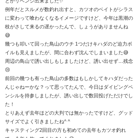
とかリベンジ出来ました✨
例年だとスルメが数釣れ出すと、カツオのベイトがシラス
に変わって喰わなくなるイメージですけど、今年は黒潮の
枝がさして来るの遅かったんで、しょうがありませんね
😅
幾つも叩いて回った鳥山のウチ 1つだけキハダのど迫力ボ
イルも見えましたが、間に合わず沈んでしまいました😅
周辺の鳥山で誘い出しもしましたけど、誘い出せず…残念
😢
前回の幾つも有った鳥山の多数はもしかしてキハダだった
んじゃねーかな？って思ってたんで、今日はダイビングペ
ンシルを持参しましたが、誘い出しで数回投げただけでし
た！
とりあえず去年ほどの大判では無かったですけど、グッド
サイズでよく引きましたね^ ^
キャスティング2回目の方も初めての去年もカツオ釣れ