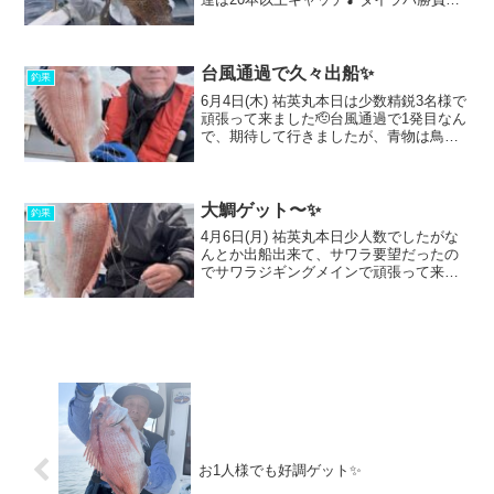
大鯛出ませんでしたが、真鯛とオオモン
ハタがポツポツと✨最近になってオオモ
ンハタも増えて来ましたね^ ^あとはハマ
チ、シイラ...
台風通過で久々出船✨
釣果
6月4日(木) 祐英丸本日は少数精鋭3名様で
頑張って来ました🫡台風通過で1発目なん
で、期待して行きましたが、青物は鳥は
沢山で所々単発ボイルしてたんですけ
ど、中々喰わず…魚は見えてるのに残念
でした😅皆さん何かしら釣ってボーズだ
けは居ませんでし...
大鯛ゲット〜✨
釣果
4月6日(月) 祐英丸本日少人数でしたがな
んとか出船出来て、サワラ要望だったの
でサワラジギングメインで頑張って来ま
した😉朝から沖が濃霧で、安全を考慮し
て霧が晴れてから沖に出ました🫡山盛り
ベイト反応を叩いて回りサワラチャンス
は3発有りましたが...
お1人様でも好調ゲット✨