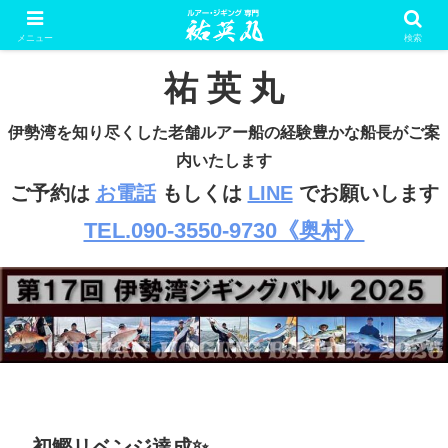
ルアー・ジギング専門 遊漁船
メニュー
検索
祐 英 丸
伊勢湾を知り尽くした老舗ルアー船の経験豊かな船長がご案
内いたします
ご予約は
お電話
もしくは
LINE
でお願いします
TEL.090-3550-9730《奥村》
初鰹リベンジ達成✨