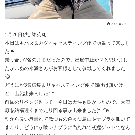
2026.05.26
5月26日(火) 祐英丸
本日はキハダ＆カツオキャスティング便で頑張って来まし
た🔥
乗り合い2名のままだったので、出船中止か？と思いまし
たが…あの米満さんがお客様として参戦してくれました
😂
どうにか3名様集まりキャスティング便で儲けは無いけ
ど、出船出来ました^ ^
前回のリベンジ誓って、今日は天候も良かったので、大海
原を結構遠くまで走り回る事が出来ました(^_^)v
朝から良い潮乗れて幾つもの色々な鳥山やナブラを叩いて
まわり、どうにか喰いナブラに当たれて初鰹ゲットでなん