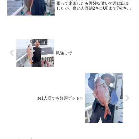
張って来ました🔥微妙な喰いで差は出ま
したが、良い人真鯛2キロUPまで7枚キャ
ッチでした✨釣りガールも大活躍で45セ
ンチキャッチ♪午前タイラバ便は15日(月)
募集中です🫡大鯛狙いたいですね♪ありが
と...
風強し💨
お1人様でも好調ゲット✨