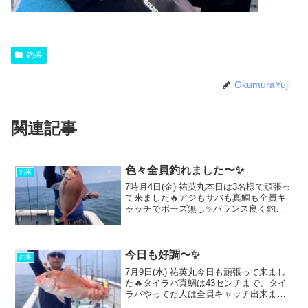
釣果
OkumuraYuji
関連記事
色々全員釣れました〜✨
釣果
7時月4日(金) 祐英丸本日は3名様で頑張っ
て来ました🔥アジもサバも真鯛も全員キ
ャッチでボーズ無し✨バランス良く釣れ
ましたね(^_^)vアジはポツリポツリと35セ
ンチクラスまで多い人10匹ほど！大サバ
は50センチ弱のハマチクラスまで多い人
二...
今日も好調〜✨
釣果
7月9日(水) 祐英丸今日も頑張って来まし
た🔥タイラバ真鯛は43センチまで、タイ
ラバやってた人は全員キャッチ出来まし
た(^_^)v多い人は小さいのも多かったです