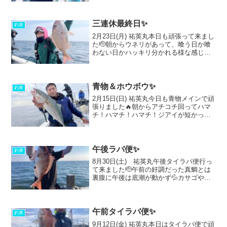
けど、リリース含めて9枚ほど釣れました
✨脂の乗ってるサバは入れ食いで、全員
沢山釣...
三連休最終日✨
釣果
2月23日(月) 祐英丸本日も頑張って来まし
た🫡朝からウネリがあって、喰う日か喰
わない日かハッキリ分かれる様な感じ😅
青物狙いましたが気配無し…ホウボウに
走りましたが、かなり渋い…早めに見切
りつけて時間ズラして最後にホウボウ狙
うつもりで、鰤狙...
青物＆ホウボウ✨
釣果
2月15日(日) 祐英丸今日も青物メインで頑
張りました🔥朝からアチコチ回ってハマ
チ！ハマチ！ハマチ！ジアイが短かった
ですね😓鰤ポイントも回って狙いました
が、ヒット無し、クロマグロが回遊して
るからなのか？最近極端に活性低く難し
くなった感じです...
午後ラバ便✨
釣果
8月30日(土) 祐英丸午後タイラバ便行っ
て来ました🫡午前の好調だった真鯛とは
裏腹に午後は底潮が動かず💦カサゴやホ
ウボウ、コチなど色々釣れてはくれまし
たが、真鯛は中々難しいパターンでした
ね😓それでもジアイにバタバタと釣れて
くれて顔だけは見え...
午前タイラバ便✨
釣果
9月12日(金) 祐英丸本日はタイラバ便で頑