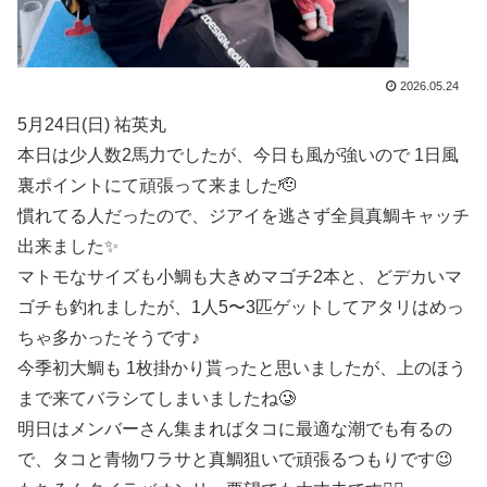
2026.05.24
5月24日(日) 祐英丸
本日は少人数2馬力でしたが、今日も風が強いので 1日風
裏ポイントにて頑張って来ました🫡
慣れてる人だったので、ジアイを逃さず全員真鯛キャッチ
出来ました✨
マトモなサイズも小鯛も大きめマゴチ2本と、どデカいマ
ゴチも釣れましたが、1人5〜3匹ゲットしてアタリはめっ
ちゃ多かったそうです♪
今季初大鯛も 1枚掛かり貰ったと思いましたが、上のほう
まで来てバラシてしまいましたね🥲
明日はメンバーさん集まればタコに最適な潮でも有るの
で、タコと青物ワラサと真鯛狙いで頑張るつもりです😉