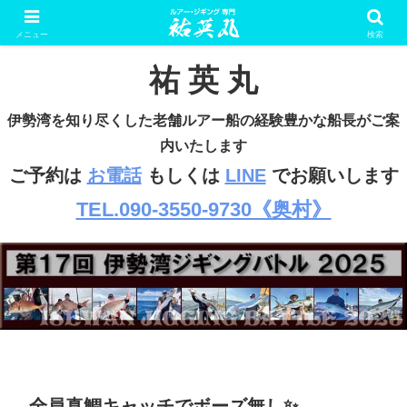
ルアー・ジギング専門 遊漁船
メニュー
検索
祐 英 丸
伊勢湾を知り尽くした老舗ルアー船の経験豊かな船長がご案
内いたします
ご予約は
お電話
もしくは
LINE
でお願いします
TEL.090-3550-9730《奥村》
全員真鯛キャッチでボーズ無し✨