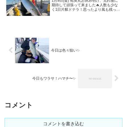
1月9日(金) 祐英丸お休み明け、荒れ後に
期待して頑張って来ました🔥人数も少な
く1日片舷ドテラ！思ったより風も残って
終日風が強かったですね😅それでも前回
切られて仕留め損なった巨鰤を今日は丁
寧にロングファイトでしっかり仕留めて
くれました(^_...
今日は色々狙い✨
今日もワラサ！ハマチ〜✨
コメント
コメントを書き込む