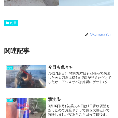
釣果
OkumuraYuji
関連記事
今日も色々✨
釣果
7月27日(日） 祐英丸本日も頑張って来ま
した🔥太刀魚は指4まで顔が見えただけで
したが、アジ＆サバは好調にゲット♪タイ
ラバ真鯛は3枚ほど！マアジポイントでは
中アジにたまに良いサイズ混じってボチ
ボチと^ ^あとはガンゾー、ホウボウ、ハ
モ、トラ...
撃沈💦
釣果
3月16日(月) 祐英丸本日は1日青物要望も
あったので片舷ドテラで鰤＆大鯛狙いで
冒険しました🫡あちこち回って最後まで