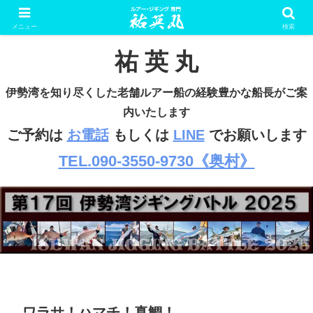
ルアー・ジギング専門 遊漁船
メニュー
検索
祐 英 丸
伊勢湾を知り尽くした老舗ルアー船の経験豊かな船長がご案
内いたします
ご予約は
お電話
もしくは
LINE
でお願いします
TEL.090-3550-9730《奥村》
ワラサ！ハマチ！真鯛！