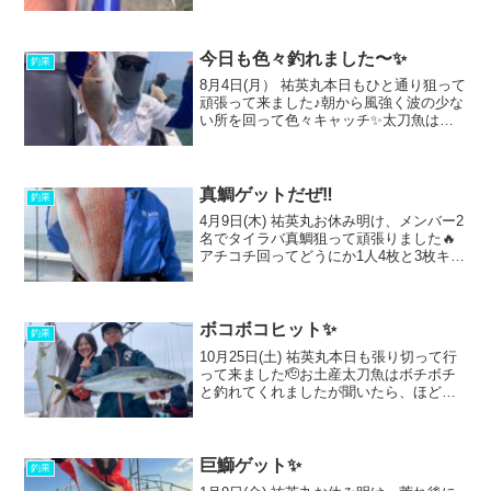
頑張りましたが撃沈しました🥲前に鰤釣
れたポイントも行き、良い潮が来るのを
期待しましたが、動き出さないまま終わ
りましたね😅タイ...
今日も色々釣れました〜✨
釣果
8月4日(月） 祐英丸本日もひと通り狙って
頑張って来ました♪朝から風強く波の少な
い所を回って色々キャッチ✨太刀魚は最
近食い悪いので短時間狙って指2半までチ
ビタチ2本でした😅マアジはカマスと子サ
バ混じりでポツポツポツポツずっと釣れ
て、多い人2...
真鯛ゲットだぜ‼️
釣果
4月9日(木) 祐英丸お休み明け、メンバー2
名でタイラバ真鯛狙って頑張りました🔥
アチコチ回ってどうにか1人4枚と3枚キャ
ッチでボーズ無し(^^)v前回に引き続き1人
1枚ずつデカいのバレてしまいましたが、
なんとか50センチUPまでキャッチ出来...
ボコボコヒット✨
釣果
10月25日(土) 祐英丸本日も張り切って行
って来ました🫡お土産太刀魚はボチボチ
と釣れてくれましたが聞いたら、ほどほ
どで良いって事だったので短めにお土産
確保^ ^本命鰤チャレンジは7ヒットでし
た〜(^_^)v切れてバレてで上がったのはワ
ラサ...
巨鰤ゲット✨
釣果