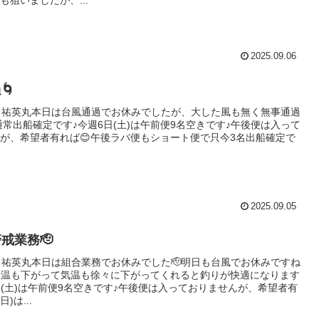
2025.09.06
🌀
金) 祐英丸本日は台風通過でお休みでしたが、大した風も無く無事通過
は通常出船確定です♪今週6日(土)は午前便9名空きです♪午後便は入って
が、希望者有れば😊午後ラバ便もショート便で只今3名出船確定で
2025.09.05
戒業務🫡
木) 祐英丸本日は組合業務でお休みでした🫡明日も台風でお休みですね
水温も下がって気温も徐々に下がってくれると釣りが快適になります
日(土)は午前便9名空きです♪午後便は入っておりませんが、希望者有
日)は...