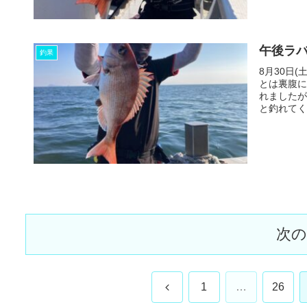
午後ラバ
釣果
8月30日
とは裏腹に
れましたが
と釣れてく
次
前
1
…
26