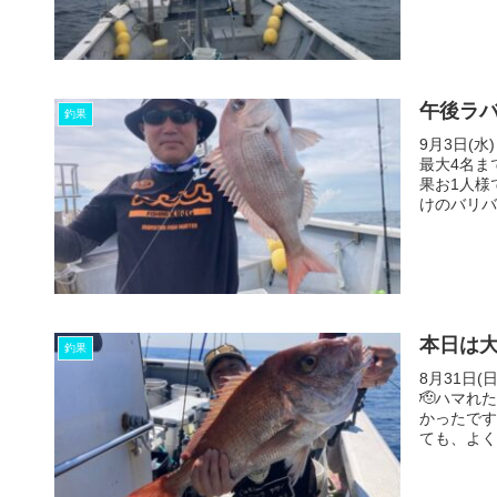
午後ラバ
釣果
9月3日(
最大4名ま
果お1人様
けのバリバリ
本日は大
釣果
8月31日
🫡ハマれ
かったです
ても、よくバ