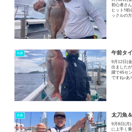
初心者さん
ヒット‼️
ックルの方に
午前タ
釣果
9月12日
出ましたが
躍で45セ
ですね♪あり
太刀魚
釣果
9月8日(
に上手く乗