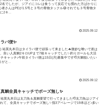
2名でしたが、ジアイにコレは食うって反応でも慣れた方ばかりに
初心者さんはPEが1.5号と３号の青物タックル😅それでも３号青物タ
2キ...
2025.09.12
イラバ便✨
(金) 祐英丸本日はタイラバ便で頑張って来ました🔥微妙な喰いで差は
、良い人真鯛2キロUPまで7枚キャッチでした✨釣りガールも大活
ンチキャッチ♪午前タイラバ便は15日(月)募集中です🫡大鯛狙いたい
がと...
2025.09.12
＆真鯛全員キャッチでボーズ無し✨
月) 祐英丸本日は太刀魚＆真鯛要望て行ってきました🫡太刀魚はジアイ
れて、全員キャッチでボーズ無し✨指3アベレージで19本ほど♪多い