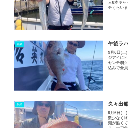
人8本キャ
チくらいまで
午後ラバ
釣果
9月6日(
ジアイにヒ
センチ弱ク
込みで全員1
久々出船
釣果
9月6日(
数少なく終
潮が酷くて
り、太刀魚