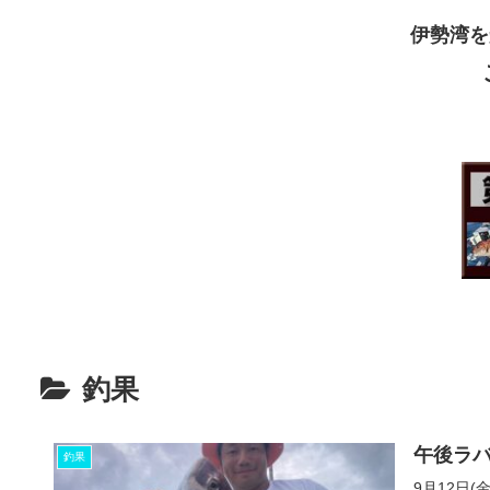
伊勢湾を
釣果
午後ラバ
釣果
9月12日