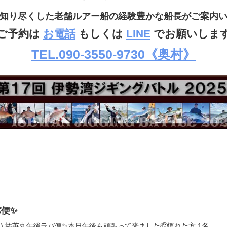
知り尽くした老舗ルアー船の経験豊かな船長がご案内
ご予約は
お電話
もしくは
LINE
でお願いしま
TEL.090-3550-9730《奥村》
便✨
(金) 祐英丸午後ラバ便✨本日午後も頑張って来ました🫡慣れた方 1名