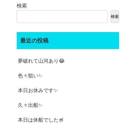
検索
検索
最近の投稿
夢破れて山河あり😂
色々狙い✨
本日お休みです✨
久々出船✨
本日は休船でした🍧