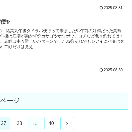
2025.08.31
便✨
(土) 祐英丸午後タイラバ便行って来ました🫡午前の好調だった真鯛
午後は底潮が動かず💦カサゴやホウボウ、コチなど色々釣れてはく
、真鯛は中々難しいパターンでしたね😓それでもジアイにバタバタ
れて顔だけは見え...
2025.08.30
のページ
次
27
28
…
40