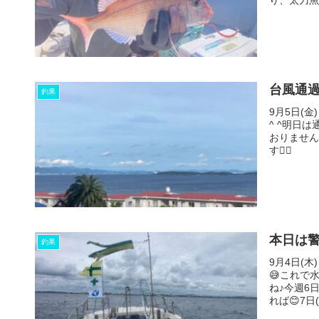
台風通過
釣果
9月5日(
^ ^明日
おりません
す🙇‍♂️
本日は警
釣果
9月4日(
😅これで
ね♪今週6
れば😊7日(