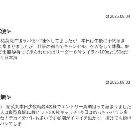
2025.09.04
便✨
水) 祐英丸午後ラバ便✨2連休してましたが、本日は午後に予約頂き、
で集まりましたが、仕事の都合でキャンセル、ケガをして離脱…結
で出船😂持って来られたのはリーダー８号タイラバ100gと150gだ
日本海...
2025.09.03
鯛✨
(日) 祐英丸本日少数精鋭4名様でエントリー真鯛狙って頑張りました
た人は良型真鯛11枚ヒットの6枚キャッチ‼️今日はめっちゃバラシ多
ね！デカイ分バレも多いです😢潮がイマイチ動かず、掛けても掛け
レてしま...