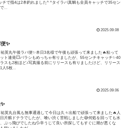
ッチで指4は2本釣れました^ ^タイラバ真鯛も全員キャッチで35セン
...
2025.09.08
便✨
土) 祐英丸午後ラバ便✨本日3名様で午後も頑張って来ました🔥粘って
ット連発💥バラシもめっちゃ有りましたが、55センチキャッチ✨40
ラスも2枚ほど♪写真撮る前にリリースも有りましたけど、リリース
人5枚...
2025.09.06
✨
土) 祐英丸台風も無事通過して今日は久々出船で頑張って来ました🔥人
日片舷ドテラでしたが、喰い渋く苦戦しました😅何処を回っても水
、ぶっ飛びでしたね💦辛うじて良い所探してもすぐに潮が悪くな
も狙いましたが、...