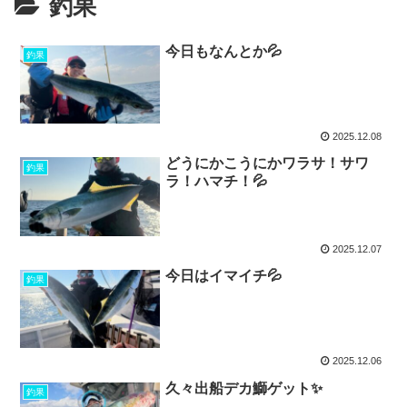
釣果
今日もなんとか💦
釣果
2025.12.08
どうにかこうにかワラサ！サワ
釣果
ラ！ハマチ！💦
2025.12.07
今日はイマイチ💦
釣果
2025.12.06
久々出船デカ鰤ゲット✨
釣果