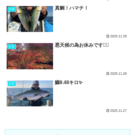
真鯛！ハマチ！
釣果
2025.11.29
悪天候の為お休みです🙇‍♂️
釣果
2025.11.28
鰤8.48キロ✨
釣果
2025.11.27