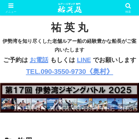
ルアー・ジギング専門 遊漁船
メニュー
検索
祐 英 丸
伊勢湾を知り尽くした老舗ルアー船の経験豊かな船長がご案
内いたします
ご予約は
お電話
もしくは
LINE
でお願いします
TEL.090-3550-9730《奥村》